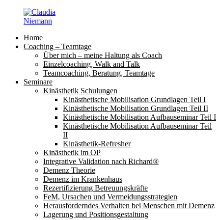
Zum
Inhalt
springen
Home
Claudia
Coaching – Teamtage
Niemann
Über mich – meine Haltung als Coach
Einzelcoaching, Walk and Talk
Teamcoaching, Beratung, Teamtage
Seminare
Kinästhetik Schulungen
Kinästhetische Mobilisation Grundlagen Teil I
Kinästhetische Mobilisation Grundlagen Teil II
Kinästhetische Mobilisation Aufbauseminar Teil I
Kinästhetische Mobilisation Aufbauseminar Teil
II
Kinästhetik-Refresher
Kinästhetik im OP
Integrative Validation nach Richard®
Demenz Theorie
Demenz im Krankenhaus
Rezertifizierung Betreuungskräfte
FeM, Ursachen und Vermeidungsstrategien
Herausforderndes Verhalten bei Menschen mit Demenz
Lagerung und Positionsgestaltung